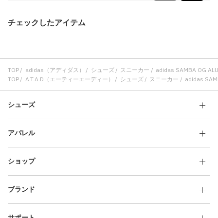
チェックしたアイテム
TOP
adidas（アディダス）
シューズ
スニーカー
adidas SAMBA OG A
TOP
A.T.A.D（エーティーエーディー）
シューズ
スニーカー
adidas SA
シューズ
アパレル
ショップ
ブランド
サポート