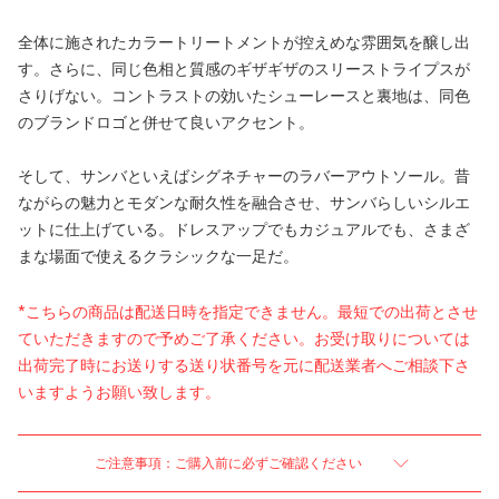
全体に施されたカラートリートメントが控えめな雰囲気を醸し出
す。さらに、同じ色相と質感のギザギザのスリーストライプスが
さりげない。コントラストの効いたシューレースと裏地は、同色
のブランドロゴと併せて良いアクセント。
そして、サンバといえばシグネチャーのラバーアウトソール。昔
ながらの魅力とモダンな耐久性を融合させ、サンバらしいシルエ
ットに仕上げている。ドレスアップでもカジュアルでも、さまざ
まな場面で使えるクラシックな一足だ。
*こちらの商品は配送日時を指定できません。最短での出荷とさせ
ていただきますので予めご了承ください。お受け取りについては
出荷完了時にお送りする送り状番号を元に配送業者へご相談下さ
いますようお願い致します。
ご注意事項：ご購入前に必ずご確認ください