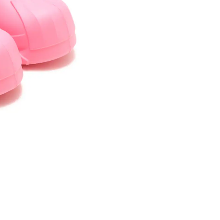
内いたしか
※ 店舗へ
※ 価格表
が生じる場