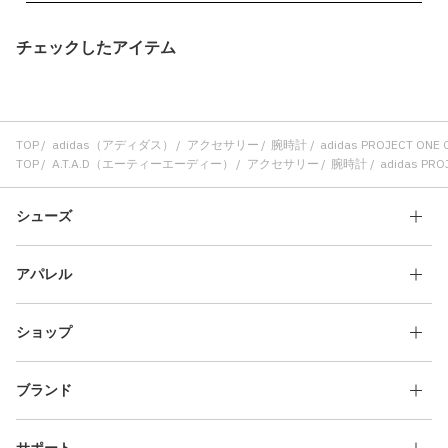
チェックしたアイテム
TOP
adidas（アディダス）
アクセサリー
腕時計
adidas PROJECT ONE 
TOP
A.T.A.D（エーティーエーディー）
アクセサリー
腕時計
adidas PRO
シューズ
アパレル
ショップ
ブランド
サポート