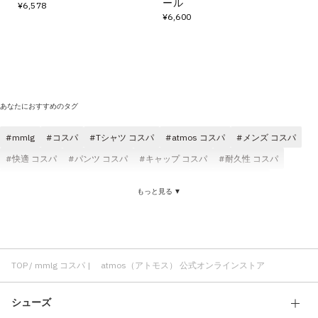
ール
¥6,578
¥6,600
あなたにおすすめのタグ
mmlg
コスパ
Tシャツ コスパ
atmos コスパ
メンズ コスパ
快適 コスパ
パンツ コスパ
キャップ コスパ
耐久性 コスパ
クラシック コスパ
ソックス(靴下) コスパ
コスパ ブラック
もっと見る ▼
コスパ ショートスリーブ(半袖)
mmlg レディース
mmlg メンズ
mmlg Tシャツ
mmlg ショートスリーブ(半袖)
TOP
mmlg コスパ | atmos（アトモス） 公式オンラインストア
シューズ