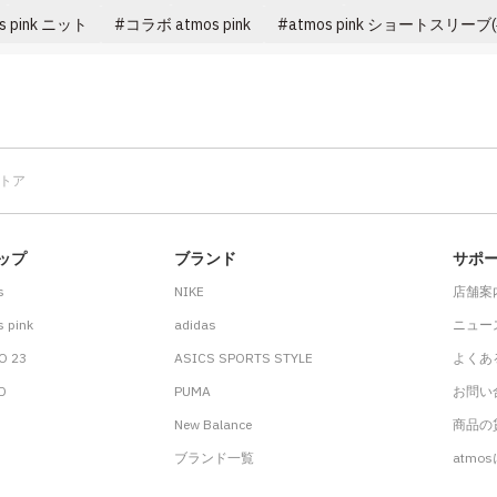
s pink ニット
コラボ atmos pink
atmos pink ショートスリーブ
ストア
ップ
ブランド
サポ
s
NIKE
店舗案
 pink
adidas
ニュー
O 23
ASICS SPORTS STYLE
よくあ
.D
PUMA
お問い
New Balance
商品の貸
ブランド一覧
atmo