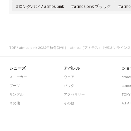
その他
ロングパンツ atmos pink
atmos pink ブラック
atmo
すべてのウェア
TOP
atmos pink 2024年秋冬新作 | atmos（アトモス） 公式オンライン
シューズ
アパレル
ショ
スニーカー
ウェア
atmo
ブーツ
バッグ
atmos
サンダル
アクセサリー
TOKY
その他
その他
A.T.A