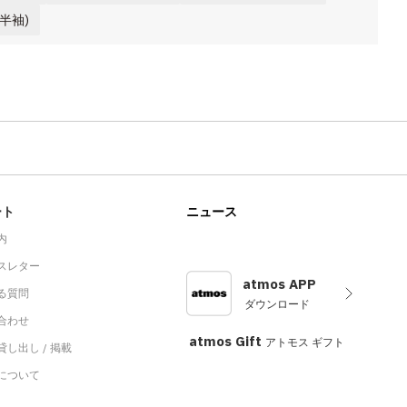
(半袖)
ート
ニュース
内
スレター
atmos APP
る質問
ダウンロード
合わせ
atmos Gift
アトモス ギフト
し出し / 掲載
sについて