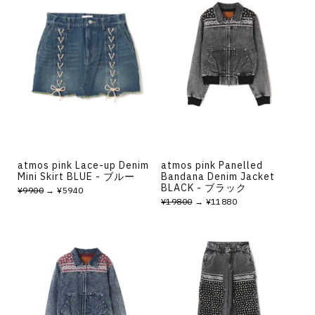
atmos pink Lace-up Denim
atmos pink Panelled
Mini Skirt BLUE - ブルー
Bandana Denim Jacket
BLACK - ブラック
¥9900
→ ¥5940
¥19800
→ ¥11880