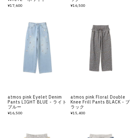
¥17,600
¥16,500
atmos pink Eyelet Denim
atmos pink Floral Double
Pants LIGHT BLUE - ライト
Knee Frill Pants BLACK - ブ
ブルー
ラック
¥16,500
¥15,400