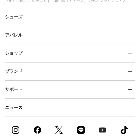
デニム メンズ
ショーツ デニム
快適 デニム
スカート デニム
TOP
atmos pink デニム | atmos（アトモス） 公式オンラインストア
シューズ
アパレル
ショップ
ブランド
サポート
ニュース