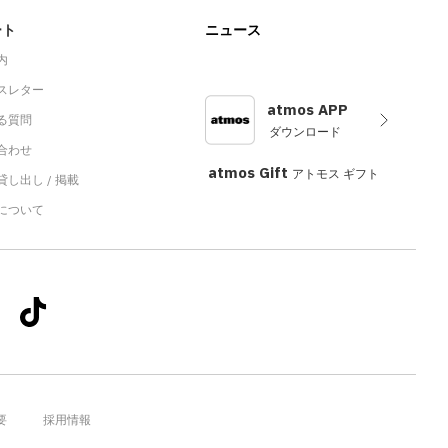
ート
ニュース
内
スレター
atmos APP
る質問
ダウンロード
合わせ
atmos Gift
アトモス ギフト
し出し / 掲載
sについて
要
採用情報