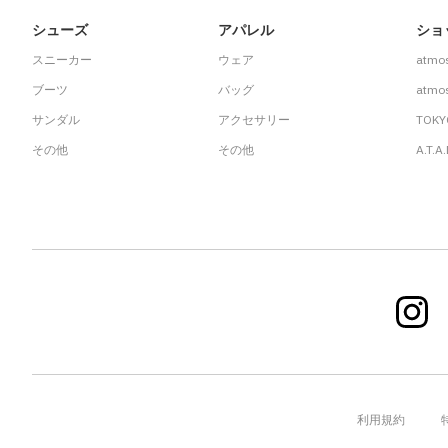
シューズ
アパレル
ショ
スニーカー
ウェア
atmo
ブーツ
バッグ
atmos
サンダル
アクセサリー
TOKY
その他
その他
A.T.A
利用規約