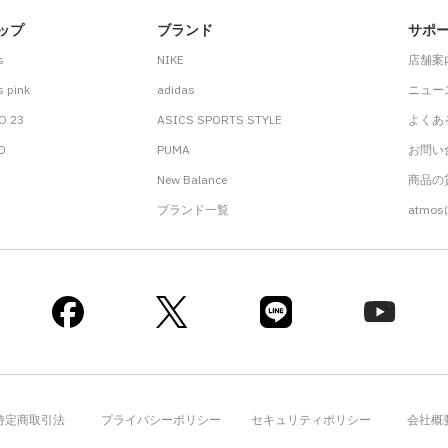
ップ
ブランド
サポ
s
NIKE
店舗案
 pink
adidas
ニュー
O 23
ASICS SPORTS STYLE
よくあ
.D
PUMA
お問い
New Balance
商品の貸
ブランド一覧
atmo
特定商取引法
プライバシーポリシー
セキュリティポリシー
会社概