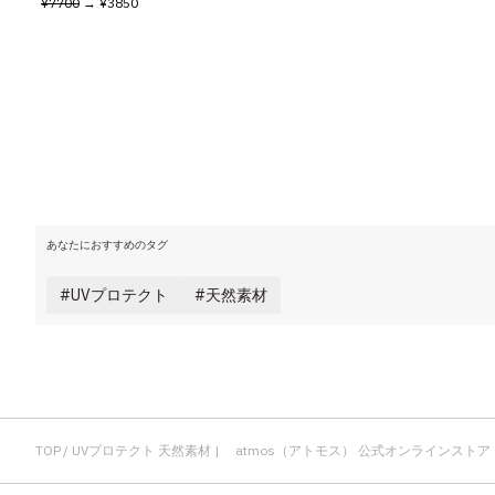
¥7700
→ ¥3850
その他
すべてのウェア
あなたにおすすめのタグ
UVプロテクト
天然素材
TOP
UVプロテクト 天然素材 | atmos（アトモス） 公式オンラインストア