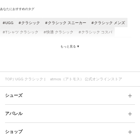
あなたにおすすめのタグ
UGG
クラシック
クラシック スニーカー
クラシック メンズ
Tシャツ クラシック
快適 クラシック
クラシック コスパ
クラシック パンツ
レディース クラシック
ジャケット クラシック
もっと見る ▼
クラシック ブラック
ロングパンツ クラシック
adidas クラシック
サンダル UGG
ブーツ UGG
UGG 厚底
スニーカー UGG
軽い UGG
UGG レディース
UGG スウェード
クッション性 UGG
UGG スリッパ
TOP
UGG クラシック | atmos（アトモス） 公式オンラインストア
シューズ
アパレル
ショップ