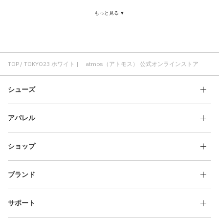
コスパ ホワイト
atmos ホワイト
ホワイト ソックス(靴下)
もっと見る ▼
atmos pink ホワイト
ホワイト レディース
パンツ ホワイト
TOKYO23 コスパ
ホワイト コラボ
TOKYO23 Tシャツ
TOKYO23 ロゴ
TOKYO23 プリント
ハーフパンツ TOKYO23
TOKYO23 ショートスリーブ(半袖)
TOKYO23 刺繍
TOP
TOKYO23 ホワイト | atmos（アトモス） 公式オンラインストア
シューズ
アパレル
ショップ
ブランド
サポート