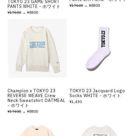
TOKYO 23 GAME SHORT
¥17600
→ ¥8800
PANTS WHITE - ホワイト
¥17600
→ ¥8800
Champion x TOKYO 23
TOKYO 23 Jacquard Logo
REVERSE WEAVE Crew
Socks WHITE - ホワイト
Neck Sweatshirt OATMEAL
¥1,430
- ホワイト
¥17600
→ ¥8800