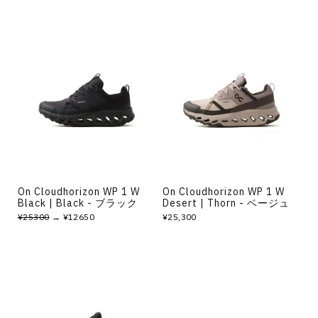
On Cloudhorizon WP 1 W
On Cloudhorizon WP 1 W
Black | Black - ブラック
Desert | Thorn - ベージュ
¥25300
→ ¥12650
¥25,300