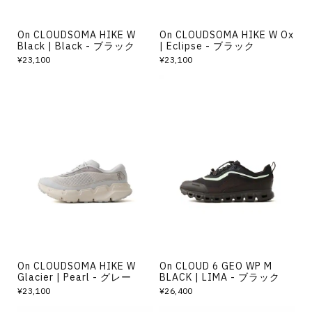
On CLOUDSOMA HIKE W
On CLOUDSOMA HIKE W Ox
Black | Black - ブラック
| Eclipse - ブラック
¥23,100
¥23,100
On CLOUDSOMA HIKE W
On CLOUD 6 GEO WP M
Glacier | Pearl - グレー
BLACK | LIMA - ブラック
¥23,100
¥26,400