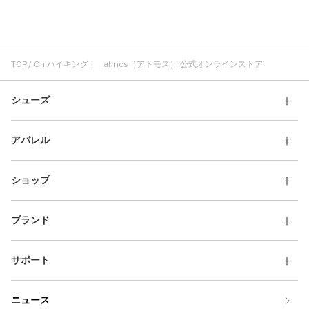
On ショートスリーブ(半袖)
On ランニングシューズ
On ブラック
サンダル ハイキング
TOP
On ハイキング | atmos（アトモス） 公式オンラインストア
シューズ
アパレル
ショップ
ブランド
サポート
ニュース