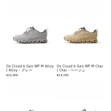
On Cloud 6 Geo WP M Alloy
On Cloud 6 Geo WP M Chai
| Alloy - グレー
| Chai - ベージュ
¥26,400
¥24,200