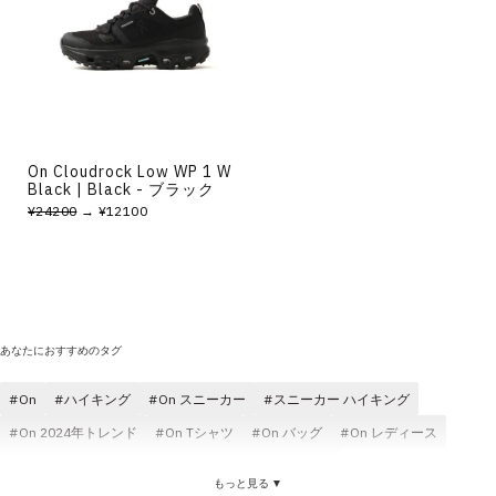
On Cloudrock Low WP 1 W
Black | Black - ブラック
¥24200
→ ¥12100
あなたにおすすめのタグ
On
ハイキング
On スニーカー
スニーカー ハイキング
On 2024年トレンド
On Tシャツ
On バッグ
On レディース
On コスパ
On ソックス(靴下)
On ジャケット
もっと見る ▼