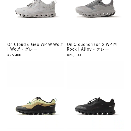
On Cloud 6 Geo WP W Wolf
On Cloudhorizon 2 WP M
| Wolf - グレー
Rock | Alloy - グレー
¥26,400
¥25,300