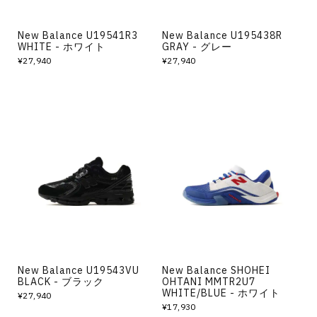
New Balance U19541R3
New Balance U195438R
WHITE - ホワイト
GRAY - グレー
¥27,940
¥27,940
New Balance U19543VU
New Balance SHOHEI
BLACK - ブラック
OHTANI MMTR2U7
WHITE/BLUE - ホワイト
¥27,940
¥17,930