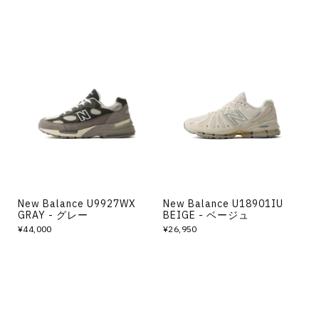
New Balance U9927WX
New Balance U18901IU
GRAY - グレー
BEIGE - ベージュ
¥44,000
¥26,950