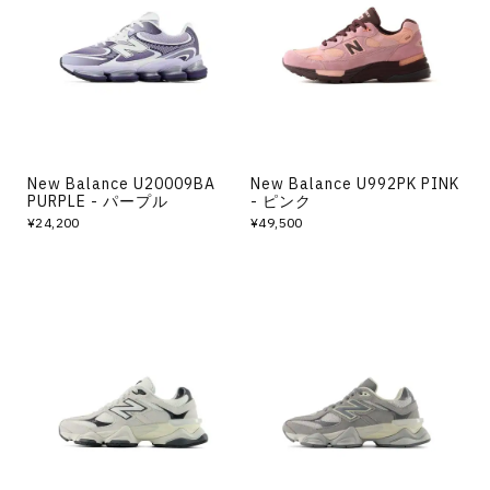
New Balance U20009BA
New Balance U992PK PINK
PURPLE - パープル
- ピンク
¥24,200
¥49,500