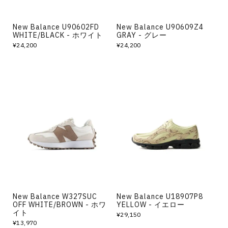
New Balance U90602FD
New Balance U90609Z4
WHITE/BLACK - ホワイト
GRAY - グレー
¥24,200
¥24,200
New Balance W327SUC
New Balance U18907P8
OFF WHITE/BROWN - ホワ
YELLOW - イエロー
イト
¥29,150
¥13,970