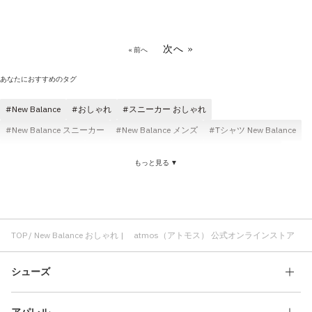
次へ »
« 前へ
あなたにおすすめのタグ
New Balance
おしゃれ
スニーカー おしゃれ
New Balance スニーカー
New Balance メンズ
Tシャツ New Balance
快適 New Balance
かわいい おしゃれ
クラシック New Balance
もっと見る ▼
New Balance コスパ
コンバース おしゃれ
New Balance レディース
パンツ New Balance
New Balance コットン素材
New Balance ブラック
New Balance ロゴ
PUMA おしゃれ
メンズ おしゃれ
コラボ おしゃれ
ローファー おしゃれ
TOP
New Balance おしゃれ | atmos（アトモス） 公式オンラインストア
クラシック おしゃれ
カップインソール おしゃれ
シューズ
アパレル