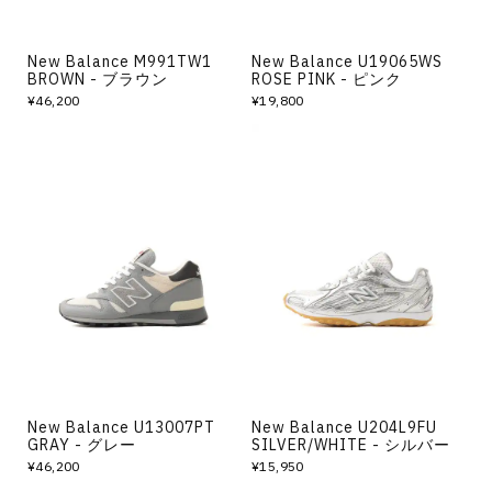
New Balance M991TW1
New Balance U19065WS
BROWN - ブラウン
ROSE PINK - ピンク
¥46,200
¥19,800
New Balance U13007PT
New Balance U204L9FU
GRAY - グレー
SILVER/WHITE - シルバー
¥46,200
¥15,950