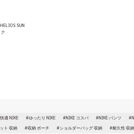
 HELIOS SUN
ック
快適 NIKE
ゆったり NIKE
NIKE コスパ
NIKE パンツ
ット 収納
収納 ポーチ
ショルダーバッグ 収納
耐久性 収