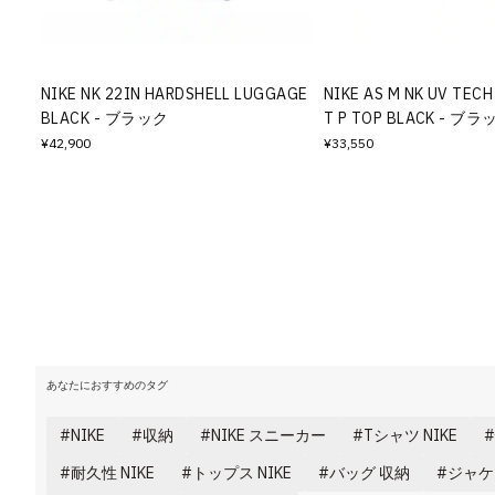
その他
すべてのウェア
NIKE NK 22IN HARDSHELL LUGGAGE
NIKE AS M NK UV TECH
BLACK - ブラック
T P TOP BLACK - ブラ
¥42,900
¥33,550
あなたにおすすめのタグ
NIKE
収納
NIKE スニーカー
Tシャツ NIKE
耐久性 NIKE
トップス NIKE
バッグ 収納
ジャケ