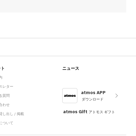
ート
ニュース
内
スレター
atmos APP
る質問
ダウンロード
合わせ
atmos Gift
アトモス ギフト
し出し / 掲載
sについて