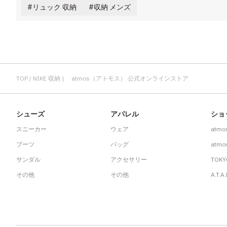
リュック 収納
収納 メンズ
TOP
NIKE 収納 | atmos（アトモス） 公式オンラインストア
シューズ
アパレル
ショ
スニーカー
ウェア
atmo
ブーツ
バッグ
atmos
サンダル
アクセサリー
TOKY
その他
その他
A.T.A