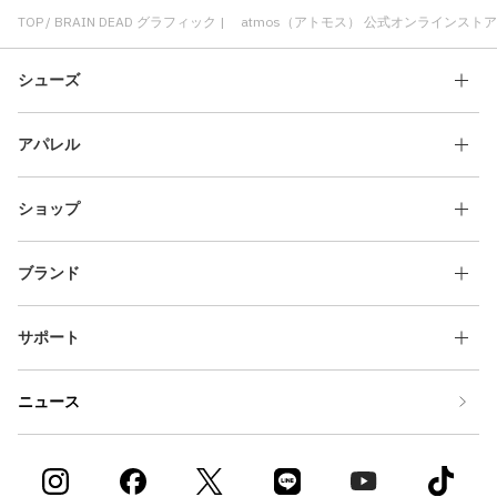
BRAIN DEAD コスパ
BRAIN DEAD ショートスリーブ(半袖)
TOP
BRAIN DEAD グラフィック | atmos（アトモス） 公式オンラインストア
クラシック BRAIN DEAD
シューズ
アパレル
ショップ
ブランド
サポート
ニュース