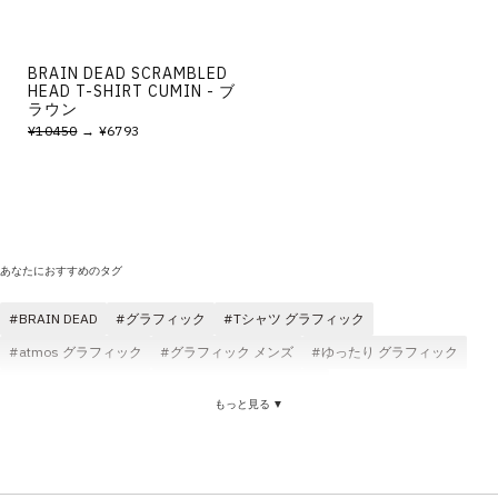
BRAIN DEAD SCRAMBLED
HEAD T-SHIRT CUMIN - ブ
ラウン
¥10450
→ ¥6793
あなたにおすすめのタグ
BRAIN DEAD
グラフィック
Tシャツ グラフィック
atmos グラフィック
グラフィック メンズ
ゆったり グラフィック
グラフィック コスパ
グラフィック スウェット
もっと見る ▼
グラフィック スウェットシャツ
耐久性 グラフィック
グラフィック ショートスリーブ(半袖)
コットン素材 グラフィック
快適 グラフィック
BRAIN DEAD Tシャツ
BRAIN DEAD メンズ