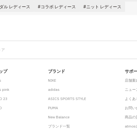
ダル レディース
コラボ レディース
ニット レディース
トア
ップ
ブランド
サポ
s
NIKE
店舗案
 pink
adidas
ニュー
O 23
ASICS SPORTS STYLE
よくあ
.D
PUMA
お問い
New Balance
商品の貸
ブランド一覧
atmo