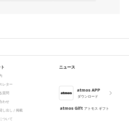
ート
ニュース
内
スレター
atmos APP
る質問
ダウンロード
合わせ
atmos Gift
アトモス ギフト
し出し / 掲載
sについて