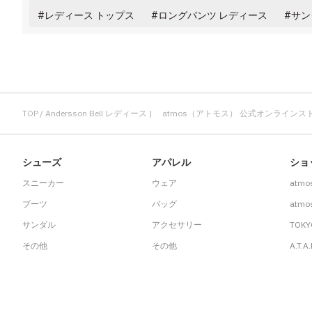
その他
レディース トップス
ロングパンツ レディース
サン
すべてのウェア
TOP
Andersson Bell レディース | atmos（アトモス） 公式オンラインス
シューズ
アパレル
ショ
スニーカー
ウェア
atmo
ブーツ
バッグ
atmos
サンダル
アクセサリー
TOKY
その他
その他
A.T.A