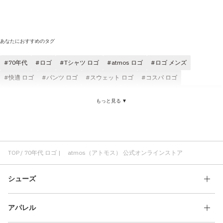
あなたにおすすめのタグ
70年代
ロゴ
Tシャツ ロゴ
atmos ロゴ
ロゴ メンズ
快適 ロゴ
パンツ ロゴ
スウェット ロゴ
コスパ ロゴ
ロゴ ソックス(靴下)
ジャケット ロゴ
atmos pink ロゴ
コラボ ロゴ
もっと見る ▼
スニーカー 70年代
70年代 スカート
70年代 ミニスカート
プリーツ 70年代
TOP
70年代 ロゴ | atmos（アトモス） 公式オンラインストア
シューズ
アパレル