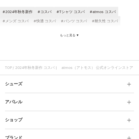
その他
2024年秋冬新作
コスパ
Tシャツ コスパ
atmos コスパ
すべてのウェア
メンズ コスパ
快適 コスパ
パンツ コスパ
耐久性 コスパ
ソックス(靴下) コスパ
キャップ コスパ
クラシック コスパ
もっと見る ▼
コスパ ブラック
ゆったり コスパ
TOP
2024年秋冬新作 コスパ | atmos（アトモス） 公式オンラインストア
シューズ
アパレル
ショップ
ブランド