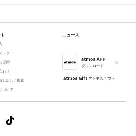
ート
ニュース
内
スレター
atmos APP
る質問
ダウンロード
合わせ
atmos Gift
アトモス ギフト
し出し / 掲載
sについて