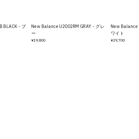
B BLACK - ブ
New Balance U2002RM GRAY - グレ
New Balance
ー
ワイト
¥19,800
¥29,700