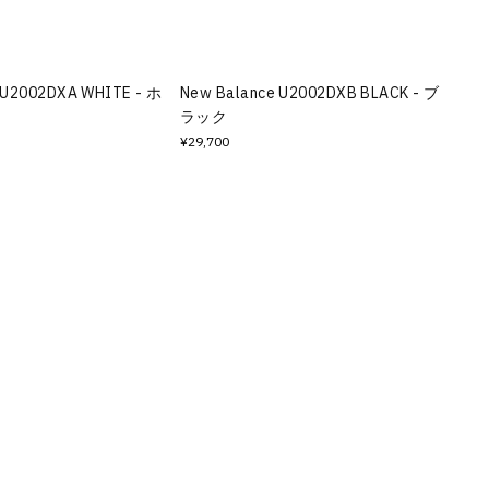
 U2002DXA WHITE - ホ
New Balance U2002DXB BLACK - ブ
ラック
¥29,700