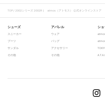
TOP
2002シリーズ 2002R | atmos（アトモス） 公式オンラインストア
シューズ
アパレル
ショ
スニーカー
ウェア
atmo
ブーツ
バッグ
atmos
サンダル
アクセサリー
TOKY
その他
その他
A.T.A