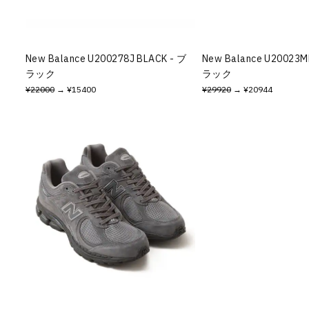
その他
すべてのウェア
New Balance U200278J BLACK - ブ
New Balance U20023M
ラック
ラック
¥22000
→ ¥15400
¥29920
→ ¥20944