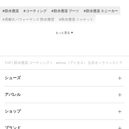
その他
防水透湿
コーティング
防水透湿 ブーツ
防水透湿 スニーカー
すべてのウェア
高耐久パフォーマンス 防水透湿
防水透湿 ジャケット
防水透湿 アウター
もっと見る ▼
TOP
防水透湿 コーティング | atmos（アトモス） 公式オンラインストア
シューズ
アパレル
ショップ
ブランド