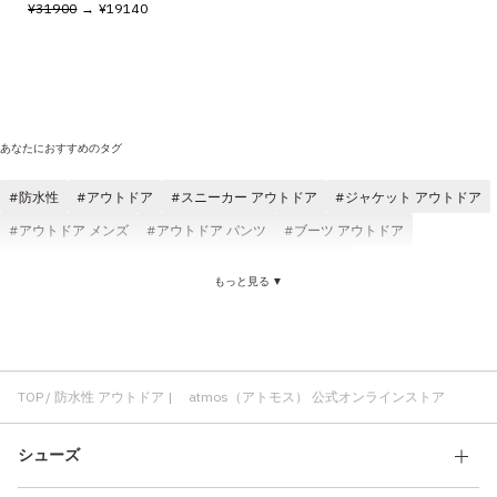
¥31900
→ ¥19140
あなたにおすすめのタグ
防水性
アウトドア
スニーカー アウトドア
ジャケット アウトドア
アウトドア メンズ
アウトドア パンツ
ブーツ アウトドア
アウター アウトドア
THE NORTH FACE アウトドア
もっと見る ▼
アウトドア サンダル
アウトドア ブラック
アウトドア ロングパンツ
Tシャツ アウトドア
ブーツ 防水性
防水性 スニーカー
TOP
防水性 アウトドア | atmos（アトモス） 公式オンラインストア
シューズ