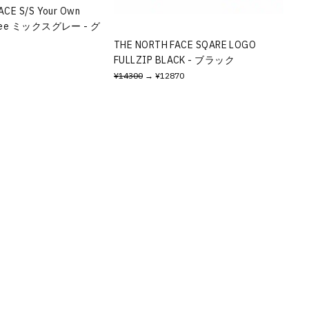
ACE S/S Your Own
d Tee ミックスグレー - グ
THE NORTH FACE SQARE LOGO
FULLZIP BLACK - ブラック
¥14300
→ ¥12870