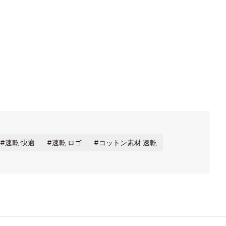
速乾 快適
速乾 ロゴ
コットン素材 速乾