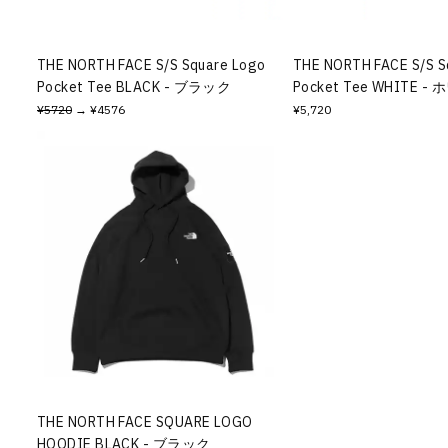
THE NORTH FACE S/S Square Logo
THE NORTH FACE S/S S
Pocket Tee BLACK - ブラック
Pocket Tee WHITE -
¥5720
→ ¥4576
¥5,720
THE NORTH FACE SQUARE LOGO
HOODIE BLACK - ブラック