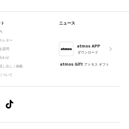
ート
ニュース
内
スレター
atmos APP
る質問
ダウンロード
合わせ
atmos Gift
アトモス ギフト
し出し / 掲載
sについて