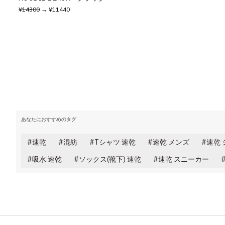
¥14300
→ ¥11440
あなたにおすすめのタグ
速乾
混紡
Tシャツ 速乾
速乾 メンズ
速乾 
吸水 速乾
ソックス(靴下) 速乾
速乾 スニーカー