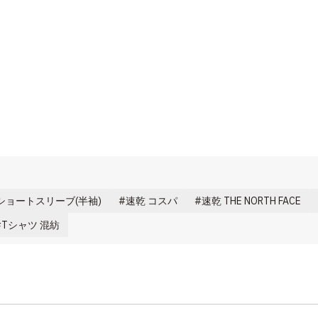
ショートスリーブ(半袖)
速乾 コスパ
速乾 THE NORTH FACE
Tシャツ 混紡