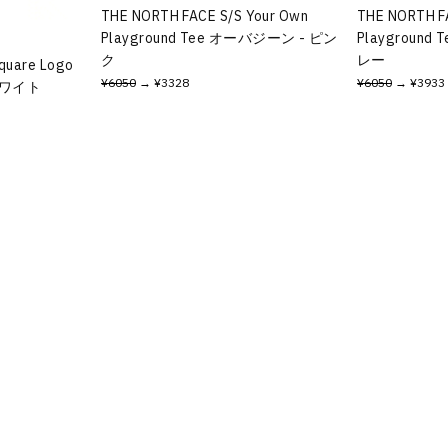
THE NORTH FACE S/S Your Own
THE NORTH F
Playground Tee オーバジーン - ピン
Playgroun
ク
レー
quare Logo
¥6050
→ ¥3328
¥6050
→ ¥3933
 ホワイト