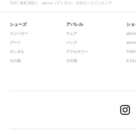
TOP
速乾 混紡 | atmos（アトモス） 公式オンラインストア
シューズ
アパレル
ショ
スニーカー
ウェア
atmo
ブーツ
バッグ
atmos
サンダル
アクセサリー
TOKY
その他
その他
A.T.A