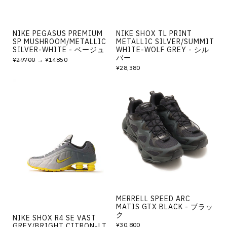
NIKE PEGASUS PREMIUM
NIKE SHOX TL PRINT
SP MUSHROOM/METALLIC
METALLIC SILVER/SUMMIT
SILVER-WHITE - ベージュ
WHITE-WOLF GREY - シル
バー
¥29700
→ ¥14850
¥28,380
MERRELL SPEED ARC
MATIS GTX BLACK - ブラッ
ク
NIKE SHOX R4 SE VAST
¥30,800
GREY/BRIGHT CITRON-LT