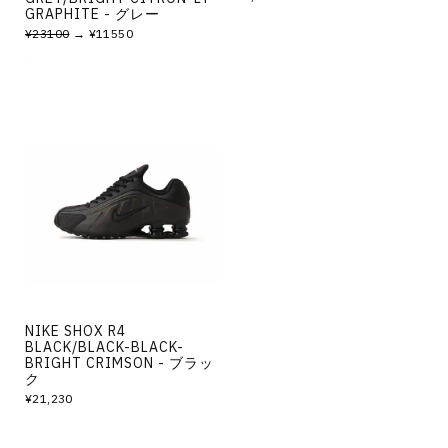
GRAPHITE - グレー
¥23100
→ ¥11550
NIKE SHOX R4
BLACK/BLACK-BLACK-
BRIGHT CRIMSON - ブラッ
ク
¥21,230