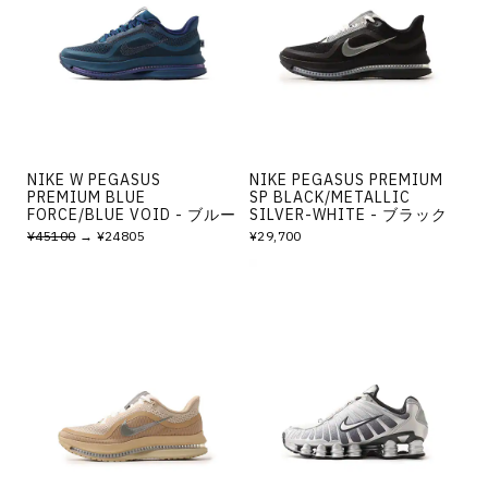
その他
すべてのウェア
NIKE W PEGASUS
NIKE PEGASUS PREMIUM
PREMIUM BLUE
SP BLACK/METALLIC
FORCE/BLUE VOID - ブルー
SILVER-WHITE - ブラック
¥45100
→ ¥24805
¥29,700