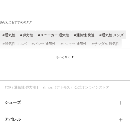
あなたにおすすめのタグ
通気性
弾力性
スニーカー 通気性
通気性 快適
通気性 メンズ
通気性 コスパ
パンツ 通気性
Tシャツ 通気性
サンダル 通気性
通気性 軽い
通気性 レディース
ジャケット 通気性
通気性 ブラック
もっと見る ▼
スニーカー 弾力性
ブーツ 弾力性
弾力性 TOKYO23
軽い 弾力性
ウォータープルーフ 弾力性
ニット 弾力性
ニット帽 弾力性
ビーニー 弾力性
弾力性 耐久性
TOP
通気性 弾力性 | atmos（アトモス） 公式オンラインストア
シューズ
アパレル