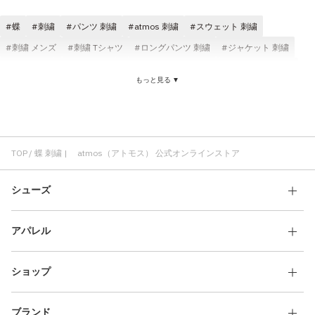
その他
蝶
刺繍
パンツ 刺繍
atmos 刺繍
スウェット 刺繍
すべてのウェア
刺繍 メンズ
刺繍 Tシャツ
ロングパンツ 刺繍
ジャケット 刺繍
快適 刺繍
コスパ 刺繍
スウェットシャツ 刺繍
クラシック 刺繍
もっと見る ▼
TOP
蝶 刺繍 | atmos（アトモス） 公式オンラインストア
シューズ
アパレル
ショップ
ブランド