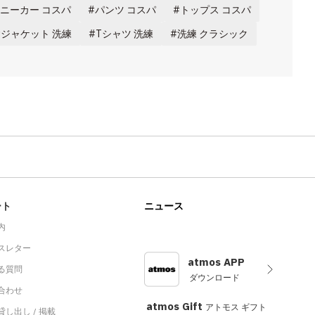
ニーカー コスパ
パンツ コスパ
トップス コスパ
ジャケット 洗練
Tシャツ 洗練
洗練 クラシック
ート
ニュース
内
スレター
atmos APP
る質問
ダウンロード
合わせ
atmos Gift
アトモス ギフト
し出し / 掲載