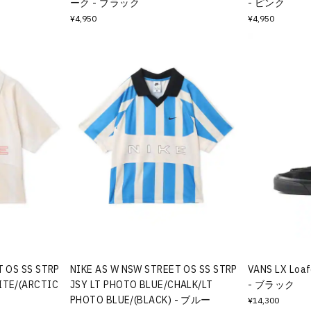
ーク - ブラック
- ピンク
¥4,950
¥4,950
T OS SS STRP
NIKE AS W NSW STREET OS SS STRP
VANS LX Loaf
ITE/(ARCTIC
JSY LT PHOTO BLUE/CHALK/LT
- ブラック
PHOTO BLUE/(BLACK) - ブルー
¥14,300