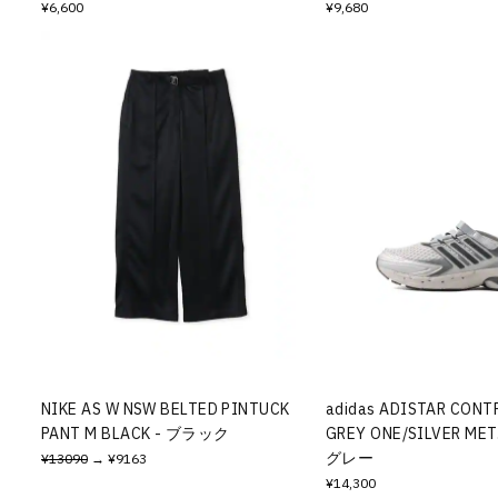
¥6,600
¥9,680
NIKE AS W NSW BELTED PINTUCK
adidas ADISTAR CONT
PANT M BLACK - ブラック
GREY ONE/SILVER MET
グレー
¥13090
→ ¥9163
¥14,300