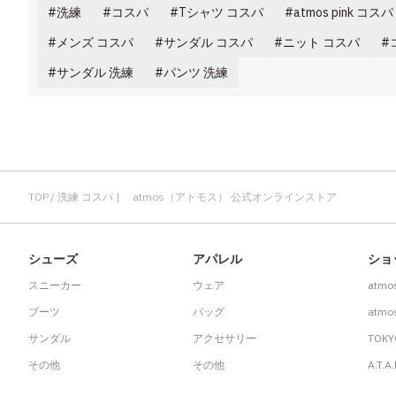
洗練
コスパ
Tシャツ コスパ
atmos pink コスパ
メンズ コスパ
サンダル コスパ
ニット コスパ
サンダル 洗練
パンツ 洗練
TOP
洗練 コスパ | atmos（アトモス） 公式オンラインストア
シューズ
アパレル
ショ
スニーカー
ウェア
atmo
ブーツ
バッグ
atmos
サンダル
アクセサリー
TOKY
その他
その他
A.T.A