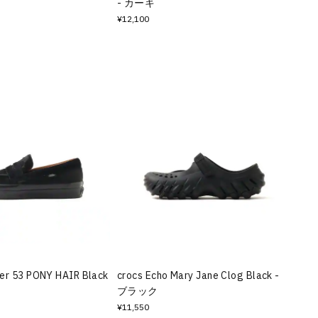
- カーキ
¥12,100
er 53 PONY HAIR Black
crocs Echo Mary Jane Clog Black -
ブラック
¥11,550