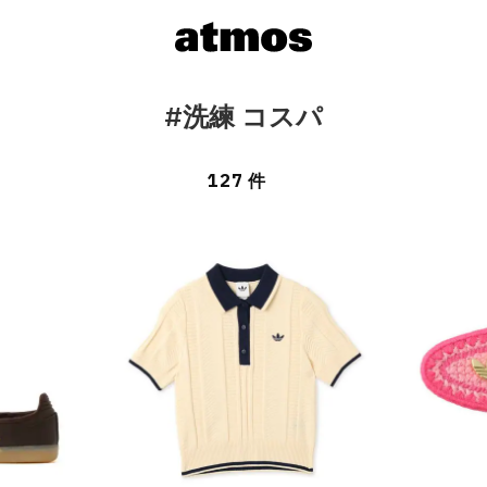
#洗練 コスパ
127 件