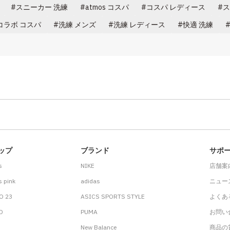
スニーカー 洗練
atmos コスパ
コスパ レディース
ス
コラボ コスパ
洗練 メンズ
洗練 レディース
快適 洗練
ップ
ブランド
サポ
s
NIKE
店舗案
 pink
adidas
ニュー
O 23
ASICS SPORTS STYLE
よくあ
.D
PUMA
お問い
New Balance
商品の貸