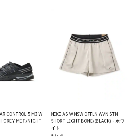
TAR CONTROL 5 MJ W
NIKE AS W NSW OFFLN WVN STN
H GREY MET./NIGHT
SHORT LIGHT BONE/(BLACK) - ホワ
ー
イト
¥8,250