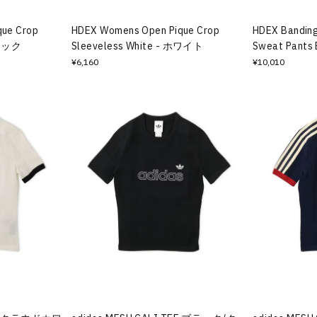
ue Crop
HDEX Womens Open Pique Crop
HDEX Banding
ブラック
Sleeveless White - ホワイト
Sweat Pants
¥6,160
¥10,010