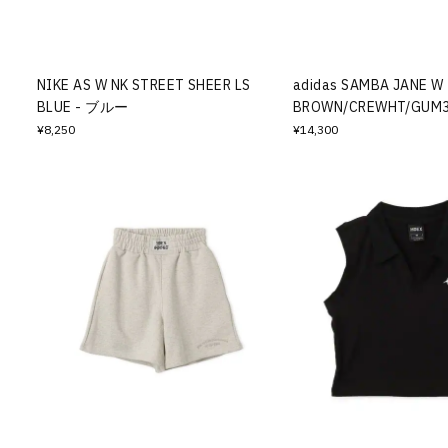
その他
すべてのウェア
NIKE AS W NK STREET SHEER LS
adidas SAMBA JANE W
BLUE - ブルー
BROWN/CREWHT/GUM
¥8,250
¥14,300