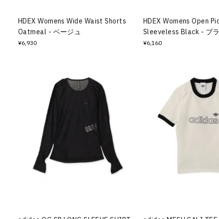
HDEX Womens Wide Waist Shorts
HDEX Womens Open Piq
Oatmeal - ベージュ
Sleeveless Black - 
¥6,930
¥6,160