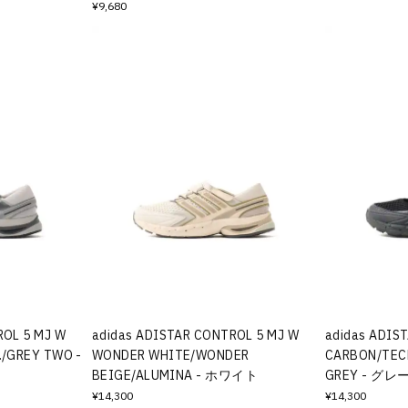
¥9,680
ROL 5 MJ W
adidas ADISTAR CONTROL 5 MJ W
adidas ADIS
./GREY TWO -
WONDER WHITE/WONDER
CARBON/TEC
BEIGE/ALUMINA - ホワイト
GREY - グレ
¥14,300
¥14,300