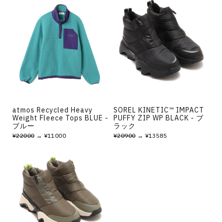
atmos Recycled Heavy
SOREL KINETIC™ IMPACT
Weight Fleece Tops BLUE -
PUFFY ZIP WP BLACK - ブ
ブルー
ラック
¥22000
→ ¥11000
¥20900
→ ¥13585