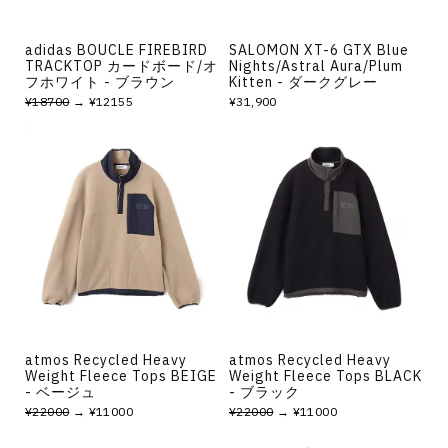
adidas BOUCLE FIREBIRD
SALOMON XT-6 GTX Blue
TRACKTOP カードボード/オ
Nights/Astral Aura/Plum
フホワイト - ブラウン
Kitten - ダークグレー
¥18700
→ ¥12155
¥31,900
atmos Recycled Heavy
atmos Recycled Heavy
Weight Fleece Tops BEIGE
Weight Fleece Tops BLACK
- ベージュ
- ブラック
¥22000
→ ¥11000
¥22000
→ ¥11000