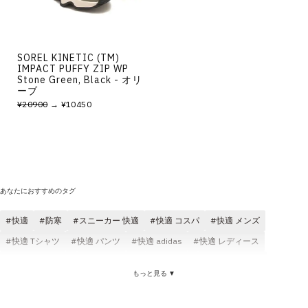
SOREL KINETIC (TM)
IMPACT PUFFY ZIP WP
Stone Green, Black - オリ
ーブ
¥20900
→ ¥10450
あなたにおすすめのタグ
快適
防寒
スニーカー 快適
快適 コスパ
快適 メンズ
快適 Tシャツ
快適 パンツ
快適 adidas
快適 レディース
快適 クラシック
快適 ブラック
快適 ロゴ
サンダル 快適
もっと見る ▼
防寒 ジャケット
防風性 防寒
アウター 防寒
防寒 レディース
防寒 メンズ
防寒 ブラック
ブーツ 防寒
防水 防寒
保温 防寒