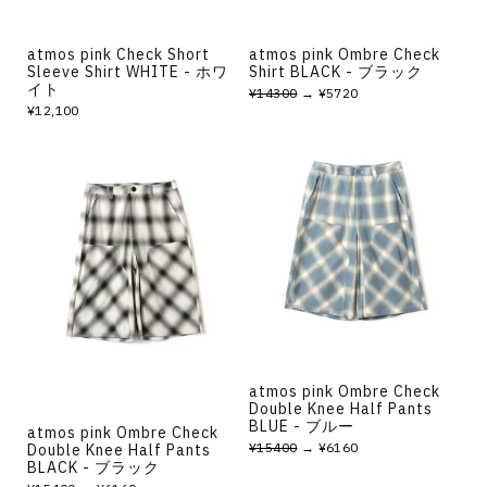
atmos pink Check Short
atmos pink Ombre Check
Sleeve Shirt WHITE - ホワ
Shirt BLACK - ブラック
イト
¥14300
→ ¥5720
¥12,100
atmos pink Ombre Check
Double Knee Half Pants
BLUE - ブルー
atmos pink Ombre Check
¥15400
→ ¥6160
Double Knee Half Pants
BLACK - ブラック