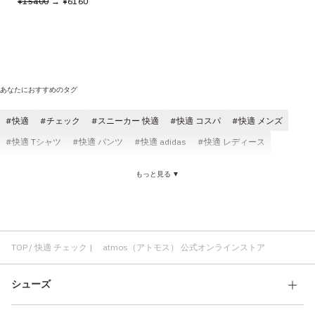
¥15400
→ ¥6160
あなたにおすすめのタグ
快適
チェック
スニーカー 快適
快適 コスパ
快適 メンズ
快適 Tシャツ
快適 パンツ
快適 adidas
快適 レディース
快適 クラシック
快適 ブラック
快適 ロゴ
サンダル 快適
もっと見る ▼
atmos チェック
チェック スカート
チェック シャツ
atmos pink チェック
チェック レディース
チェック コスパ
パンツ チェック
ジャケット チェック
ブラウス チェック
TOP
快適 チェック | atmos（アトモス） 公式オンラインストア
シューズ