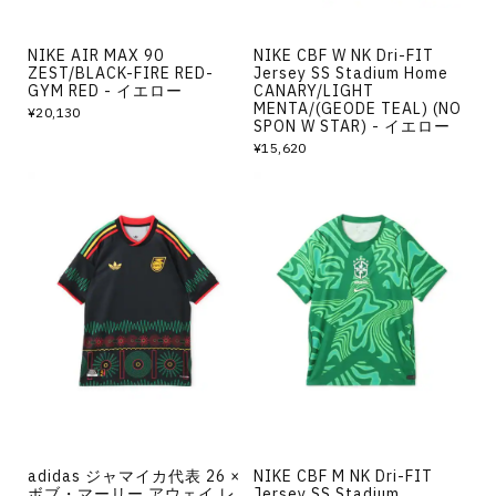
NIKE AIR MAX 90
NIKE CBF W NK Dri-FIT
ZEST/BLACK-FIRE RED-
Jersey SS Stadium Home
GYM RED - イエロー
CANARY/LIGHT
MENTA/(GEODE TEAL) (NO
¥20,130
SPON W STAR) - イエロー
¥15,620
adidas ジャマイカ代表 26 ×
NIKE CBF M NK Dri-FIT
ボブ・マーリー アウェイ レ
Jersey SS Stadium