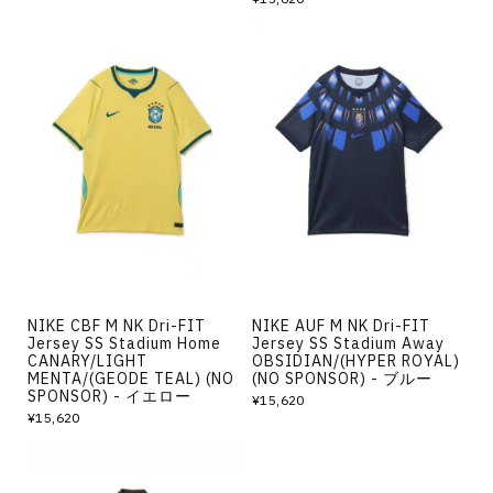
NIKE CBF M NK Dri-FIT
NIKE AUF M NK Dri-FIT
Jersey SS Stadium Home
Jersey SS Stadium Away
CANARY/LIGHT
OBSIDIAN/(HYPER ROYAL)
MENTA/(GEODE TEAL) (NO
(NO SPONSOR) - ブルー
SPONSOR) - イエロー
¥15,620
¥15,620