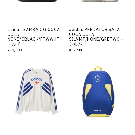
adidas SAMBA OG COCA
adidas PREDATOR SALA
COLA
COCA COLA
NONE/CBLACK/FTWWHT -
SILVMT/NONE/GRETWO -
マルチ
シルバー
¥17,600
¥17,600