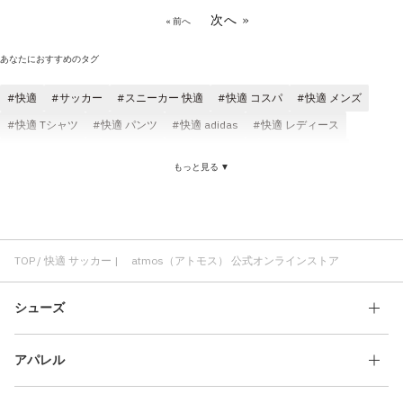
次へ »
« 前へ
あなたにおすすめのタグ
快適
サッカー
スニーカー 快適
快適 コスパ
快適 メンズ
快適 Tシャツ
快適 パンツ
快適 adidas
快適 レディース
快適 クラシック
快適 ブラック
快適 ロゴ
サンダル 快適
もっと見る ▼
スニーカー サッカー
Tシャツ サッカー
サッカー メンズ
クラシック サッカー
パンツ サッカー
耐久性 サッカー
ハーフパンツ サッカー
サッカー コスパ
サッカー レディース
TOP
快適 サッカー | atmos（アトモス） 公式オンラインストア
シューズ
アパレル