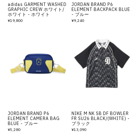
adidas GARMENT WASHED
JORDAN BRAND P6
GRAPHIC CREW ホワイト/
ELEMENT BACKPACK BLUE
ホワイト - ホワイト
- ブルー
¥19,800
¥9,240
JORDAN BRAND P6
NIKE M NK SB DF BOWLER
ELEMENT CAMERA BAG
FR SU26 BLACK/(WHITE) -
BLUE - ブルー
ブラック
¥5,280
¥13,090