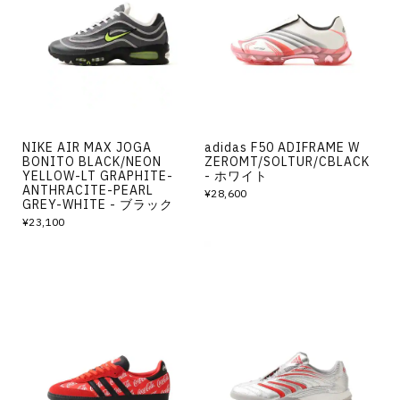
その他
すべてのウェア
NIKE AIR MAX JOGA
adidas F50 ADIFRAME W
BONITO BLACK/NEON
ZEROMT/SOLTUR/CBLACK
YELLOW-LT GRAPHITE-
- ホワイト
ANTHRACITE-PEARL
¥28,600
GREY-WHITE - ブラック
¥23,100