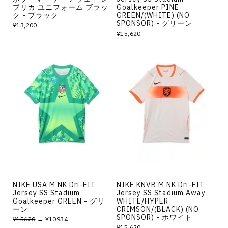
プリカ ユニフォーム ブラッ
Goalkeeper PINE
ク - ブラック
GREEN/(WHITE) (NO
SPONSOR) - グリーン
¥13,200
¥15,620
NIKE USA M NK Dri-FIT
NIKE KNVB M NK Dri-FIT
Jersey SS Stadium
Jersey SS Stadium Away
Goalkeeper GREEN - グリ
WHITE/HYPER
ーン
CRIMSON/(BLACK) (NO
SPONSOR) - ホワイト
¥15620
→ ¥10934
¥15,620