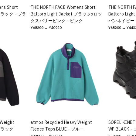
ns Short
THE NORTH FACE Womens Short
THE NORTH F
t ブラック - ブラ
Baltoro Light Jacket ブラックxロッ
Baltoro Li
クスバリーピンク - ピンク
バンネイビー 
¥68200
→ ¥40920
¥68200
→ ¥443
 Weight
atmos Recycled Heavy Weight
SOREL KINET
- ブラック
Fleece Tops BLUE - ブルー
WP BLACK 
¥22000
→ ¥11000
¥20900
→ ¥135