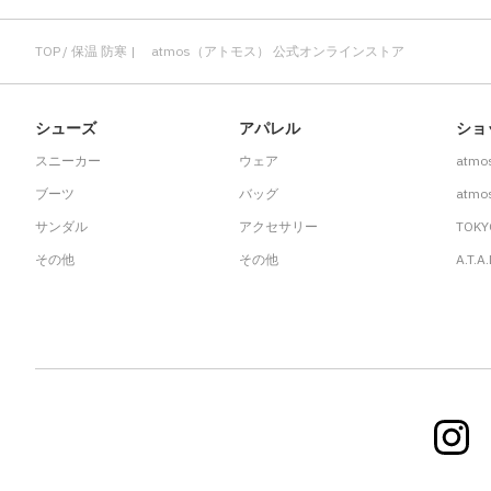
TOP
保温 防寒 | atmos（アトモス） 公式オンラインストア
シューズ
アパレル
ショ
スニーカー
ウェア
atmo
ブーツ
バッグ
atmos
サンダル
アクセサリー
TOKY
その他
その他
A.T.A