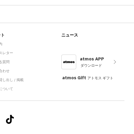
ート
ニュース
内
スレター
atmos APP
る質問
ダウンロード
合わせ
atmos Gift
アトモス ギフト
し出し / 掲載
sについて