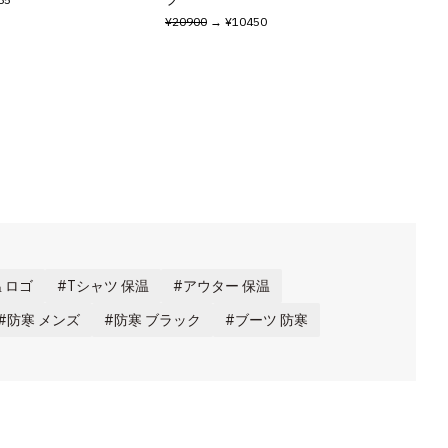
¥20900
→ ¥10450
 ロゴ
Tシャツ 保温
アウター 保温
防寒 メンズ
防寒 ブラック
ブーツ 防寒