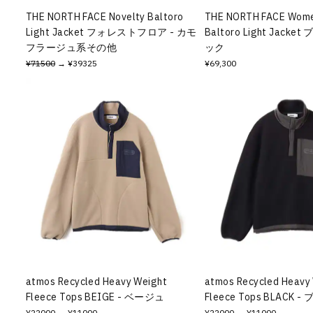
THE NORTH FACE Novelty Baltoro
THE NORTH FACE Wome
Light Jacket フォレストフロア - カモ
Baltoro Light Jacke
フラージュ系その他
ック
¥71500
→ ¥39325
¥69,300
atmos Recycled Heavy Weight
atmos Recycled Heavy
Fleece Tops BEIGE - ベージュ
Fleece Tops BLACK 
¥22000
→ ¥11000
¥22000
→ ¥11000