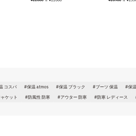
温 コスパ
保温 atmos
保温 ブラック
ブーツ 保温
保温
ジャケット
防風性 防寒
アウター 防寒
防寒 レディース