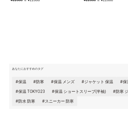
あなたにおすすめのタグ
保温
防寒
保温 メンズ
ジャケット 保温
保
保温 TOKYO23
保温 ショートスリーブ(半袖)
防寒 
防水 防寒
スニーカー 防寒