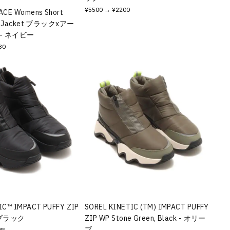
¥5500
→ ¥2200
ACE Womens Short
ght Jacket ブラックxアー
- ネイビー
30
IC™ IMPACT PUFFY ZIP
SOREL KINETIC (TM) IMPACT PUFFY
- ブラック
ZIP WP Stone Green, Black - オリー
ブ
85