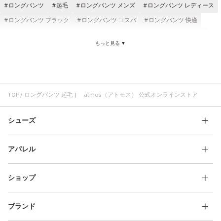
ロングパンツ
起毛
ロングパンツ メンズ
ロングパンツ レディース
ロングパンツ ブラック
ロングパンツ コスパ
ロングパンツ 快適
ロングパンツ atmos pink
ロングパンツ atmos
ロングパンツ 刺繍
もっと見る ▼
コットン素材 ロングパンツ
ロングパンツ デニム
ロングパンツ クラシック
パーカ 起毛
プルオーバー 起毛
パンツ 起毛
起毛 メンズ
起毛 LIBERAIDERS
フーディ 起毛
起毛 リベレイダーズ
起毛 Tシャツ
スウェット 起毛
TOP
ロングパンツ 起毛 | atmos（アトモス） 公式オンラインストア
シューズ
アパレル
ショップ
ブランド