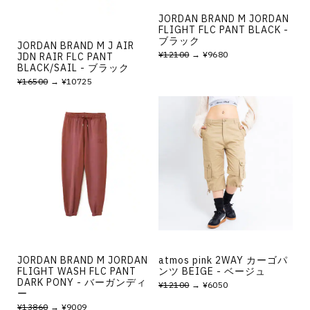
JORDAN BRAND M JORDAN
FLIGHT FLC PANT BLACK -
ブラック
JORDAN BRAND M J AIR
¥12100
→ ¥9680
JDN RAIR FLC PANT
BLACK/SAIL - ブラック
¥16500
→ ¥10725
JORDAN BRAND M JORDAN
atmos pink 2WAY カーゴパ
FLIGHT WASH FLC PANT
ンツ BEIGE - ベージュ
DARK PONY - バーガンディ
¥12100
→ ¥6050
ー
¥13860
→ ¥9009