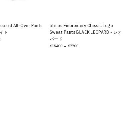
eopard All-Over Pants
atmos Embroidery Classic Logo
ワイト
Sweat Pants BLACK LEOPARD - レオ
パード
0
¥15400
→ ¥7700