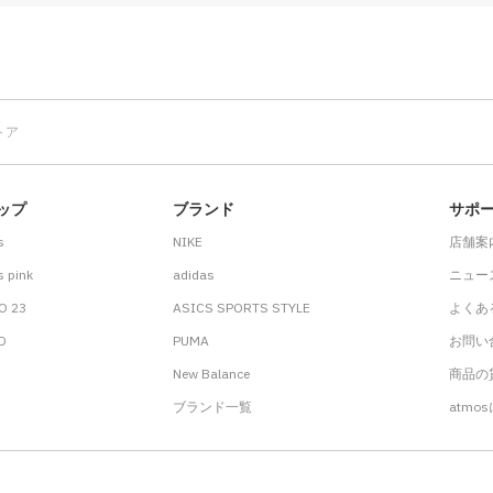
トア
ップ
ブランド
サポ
s
NIKE
店舗案
 pink
adidas
ニュー
O 23
ASICS SPORTS STYLE
よくあ
.D
PUMA
お問い
New Balance
商品の貸
ブランド一覧
atmo