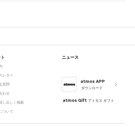
ート
ニュース
内
スレター
atmos APP
る質問
ダウンロード
合わせ
atmos Gift
アトモス ギフト
し出し / 掲載
sについて