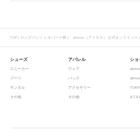
TOP
ロングパンツ レオパード柄 | atmos（アトモス） 公式オンラインス
シューズ
アパレル
ショ
スニーカー
ウェア
atmo
ブーツ
バッグ
atmos
サンダル
アクセサリー
TOKY
その他
その他
A.T.A