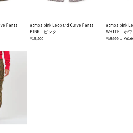
rve Pants
atmos pink Leopard Curve Pants
atmos pink L
PINK - ピンク
WHITE - ホ
¥15,400
¥15400
→ ¥616