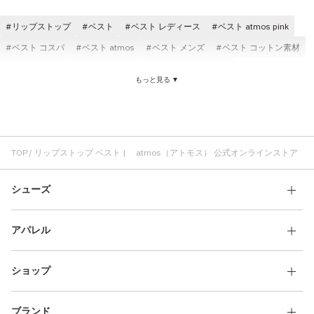
その他
リップストップ
ベスト
ベスト レディース
ベスト atmos pink
すべてのウェア
ベスト コスパ
ベスト atmos
ベスト メンズ
ベスト コットン素材
リップストップ バッグ
ニット ベスト
ベスト ロゴ
もっと見る ▼
ベスト ストリートスタイル
ベスト ベージュ
ベスト ブラック
バックパック リップストップ
リップストップ パンツ
リップストップ ショルダーバッグ
リップストップ ジャケット
リップストップ リュック
リップストップ デイパック
TOP
リップストップ ベスト | atmos（アトモス） 公式オンラインストア
シューズ
アパレル
ショップ
ブランド