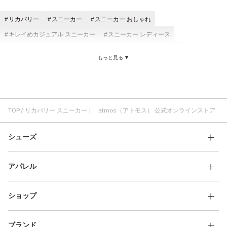
その他
リカバリー
スニーカー
スニーカー おしゃれ
すべてのウェア
キレイめカジュアル スニーカー
スニーカー レディース
スニーカー メンズ
スニーカー 快適
スニーカー かわいい
もっと見る ▼
スニーカー クッション性
スニーカー 歩きやすい
スニーカー 耐久性
スニーカー ブラック
スニーカー 軽い
TOP
リカバリー スニーカー | atmos（アトモス） 公式オンラインストア
シューズ
アパレル
ショップ
ブランド