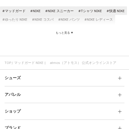
その他
マッドガード
NIKE
NIKE スニーカー
Tシャツ NIKE
快適 NIKE
すべてのウェア
ゆったり NIKE
NIKE コスパ
NIKE パンツ
NIKE レディース
NIKE メンズ
NIKE フィット感
耐久性 NIKE
トップス NIKE
もっと見る ▼
TOP
マッドガード NIKE | atmos（アトモス） 公式オンラインストア
シューズ
アパレル
ショップ
ブランド