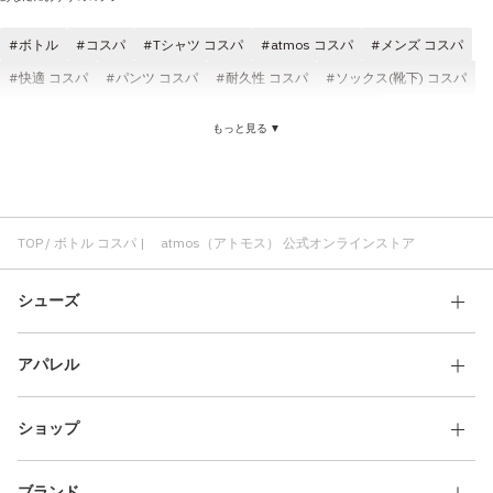
ボトル
コスパ
Tシャツ コスパ
atmos コスパ
メンズ コスパ
快適 コスパ
パンツ コスパ
耐久性 コスパ
ソックス(靴下) コスパ
キャップ コスパ
クラシック コスパ
コスパ ブラック
もっと見る ▼
ゆったり コスパ
ボトル 保冷
ボトル アウトドア
ボトル お手入れ簡単
ボトル 2WAY
真空断熱 ボトル
ボトル ピンク
TOP
ボトル コスパ | atmos（アトモス） 公式オンラインストア
シューズ
アパレル
ショップ
ブランド