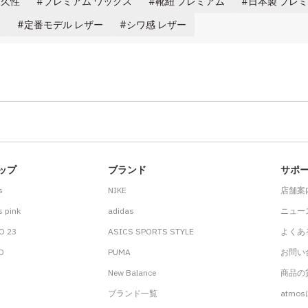
耐久性
プレミアム ワックス
靴紐 プレミアム
日本製 プレ
ー
定番モデル レザー
シワ感 レザー
ップ
ブランド
サポ
s
NIKE
店舗案
 pink
adidas
ニュー
O 23
ASICS SPORTS STYLE
よくあ
.D
PUMA
お問い
New Balance
商品の貸
ブランド一覧
atmo