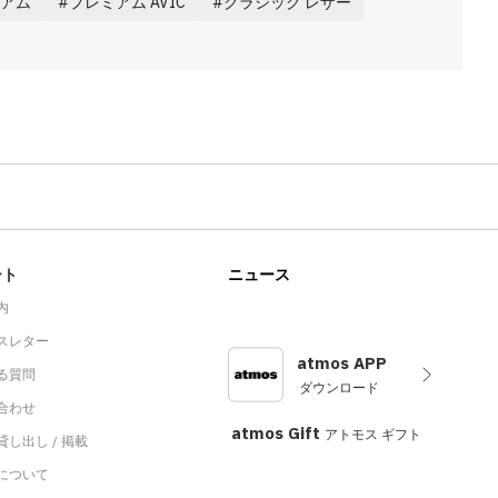
ミアム
プレミアム AVIC
クラシック レザー
ート
ニュース
内
スレター
atmos APP
る質問
ダウンロード
合わせ
atmos Gift
アトモス ギフト
し出し / 掲載
sについて