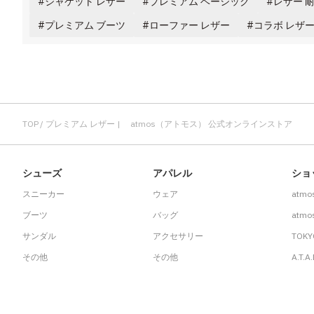
ジャケット レザー
プレミアム ベーシック
レザー 
プレミアム ブーツ
ローファー レザー
コラボ レザ
TOP
プレミアム レザー | atmos（アトモス） 公式オンラインストア
シューズ
アパレル
ショ
スニーカー
ウェア
atmo
ブーツ
バッグ
atmos
サンダル
アクセサリー
TOKY
その他
その他
A.T.A