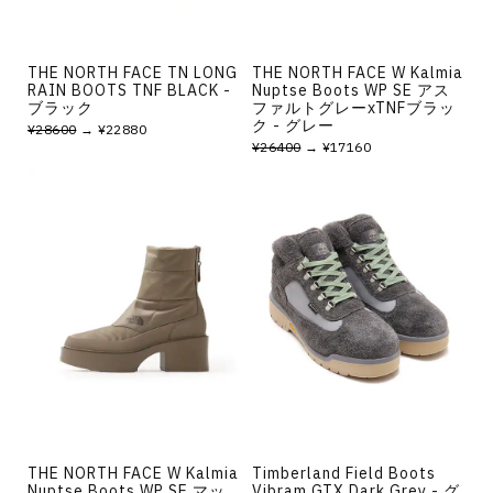
THE NORTH FACE TN LONG
THE NORTH FACE W Kalmia
RAIN BOOTS TNF BLACK -
Nuptse Boots WP SE アス
ブラック
ファルトグレーxTNFブラッ
ク - グレー
¥28600
→ ¥22880
¥26400
→ ¥17160
THE NORTH FACE W Kalmia
Timberland Field Boots
Nuptse Boots WP SE マッ
Vibram GTX Dark Grey - グ