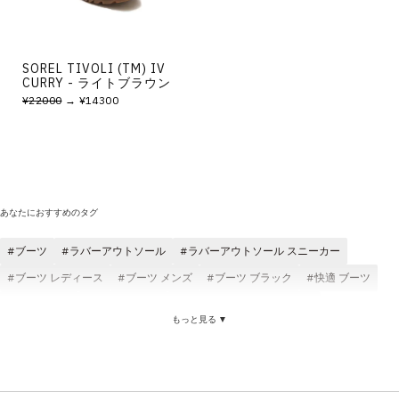
SOREL TIVOLI (TM) IV
CURRY - ライトブラウン
¥22000
→ ¥14300
あなたにおすすめのタグ
ブーツ
ラバーアウトソール
ラバーアウトソール スニーカー
ブーツ レディース
ブーツ メンズ
ブーツ ブラック
快適 ブーツ
ブーツ 防水
ブーツ 耐久性
ブーツ ウォータープルーフ
もっと見る ▼
ブーツ Clarks
ブーツ スウェード
ブーツ 軽い
ブーツ クッション性
サンダル ラバーアウトソール
耐久性 ラバーアウトソール
快適 ラバーアウトソール
クラシック ラバーアウトソール