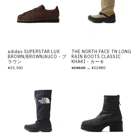
その他
すべてのウェア
adidas SUPERSTAR LUX
THE NORTH FACE TN LONG
BROWN/BROWN/AUCO - ブ
RAIN BOOTS CLASSIC
ラウン
KHAKI - カーキ
¥25,300
¥28600
→ ¥22880