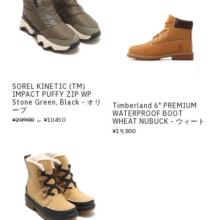
SOREL KINETIC (TM)
IMPACT PUFFY ZIP WP
Stone Green, Black - オリ
Timberland 6" PREMIUM
ーブ
WATERPROOF BOOT
¥20900
→ ¥10450
WHEAT NUBUCK - ウィート
¥19,800