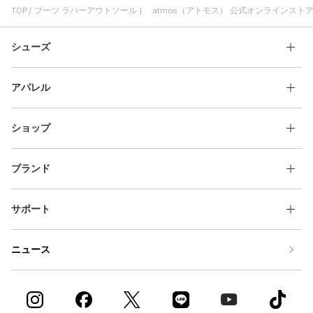
かわいい ラバーアウトソール
ラバーアウトソール レディース
TOP
ブーツ ラバーアウトソール | atmos（アトモス） 公式オンラインスト
高耐久パフォーマンス ラバーアウトソール
厚底 ラバーアウトソール
シューズ
アパレル
ショップ
ブランド
サポート
ニュース