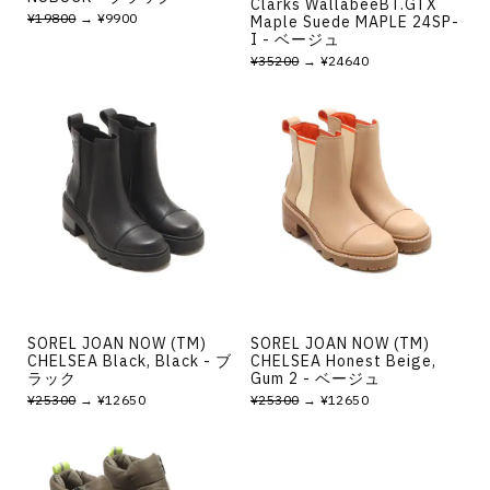
Clarks WallabeeBT.GTX
¥19800
→ ¥9900
Maple Suede MAPLE 24SP-
I - ベージュ
¥35200
→ ¥24640
SOREL JOAN NOW (TM)
SOREL JOAN NOW (TM)
CHELSEA Black, Black - ブ
CHELSEA Honest Beige,
ラック
Gum 2 - ベージュ
¥25300
→ ¥12650
¥25300
→ ¥12650