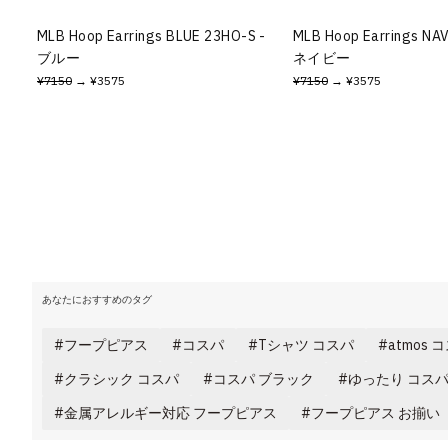
その他
MLB Hoop Earrings BLUE 23HO-S -
MLB Hoop Earrings NA
ブルー
ネイビー
すべてのウェア
¥7150
→ ¥3575
¥7150
→ ¥3575
あなたにおすすめのタグ
フープピアス
コスパ
Tシャツ コスパ
atmos 
クラシック コスパ
コスパ ブラック
ゆったり コス
金属アレルギー対応 フープピアス
フープピアス お揃い