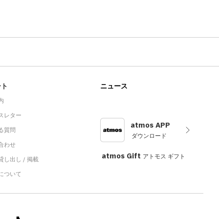
ート
ニュース
内
スレター
atmos APP
る質問
ダウンロード
合わせ
atmos Gift
アトモス ギフト
し出し / 掲載
sについて