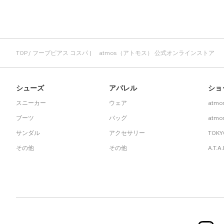
TOP
フープピアス コスパ | atmos（アトモス） 公式オンラインストア
シューズ
アパレル
ショ
スニーカー
ウェア
atmo
ブーツ
バッグ
atmos
サンダル
アクセサリー
TOKY
その他
その他
A.T.A