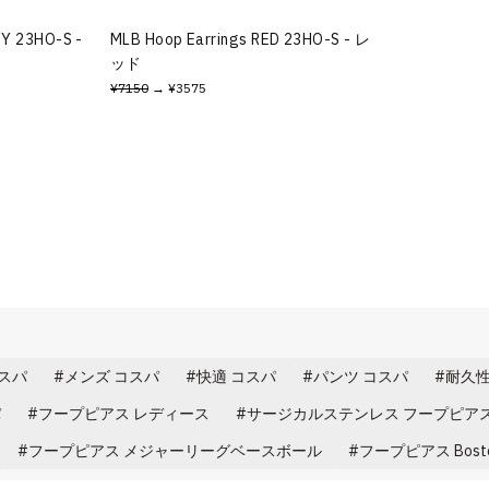
VY 23HO-S -
MLB Hoop Earrings RED 23HO-S - レ
ッド
¥7150
→ ¥3575
コスパ
メンズ コスパ
快適 コスパ
パンツ コスパ
耐久性
パ
フープピアス レディース
サージカルステンレス フープピア
フープピアス メジャーリーグベースボール
フープピアス Bost