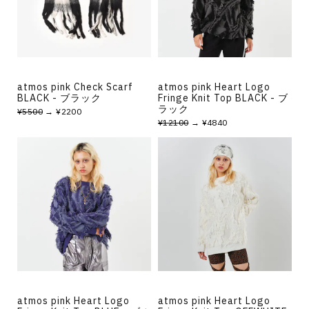
その他
すべてのウェア
atmos pink Check Scarf
atmos pink Heart Logo
BLACK - ブラック
Fringe Knit Top BLACK - ブ
ラック
¥5500
→ ¥2200
¥12100
→ ¥4840
atmos pink Heart Logo
atmos pink Heart Logo