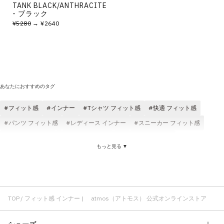
TANK BLACK/ANTHRACITE
- ブラック
¥5280
→ ¥2640
あなたにおすすめのタグ
フィット感
インナー
Tシャツ フィット感
快適 フィット感
パンツ フィット感
レディース インナー
スニーカー フィット感
インナー コスパ
NIKE フィット感
フィット感 コスパ
もっと見る ▼
ゆったり フィット感
メンズ フィット感
フィット感 レディース
サンダル フィット感
インナー atmos pink
フィット感 トップス
インナー ロゴ
インナー ブラック
インナー 伸縮性
インナー 快適
インナー カップ付き
インナー NIKE
TOP
フィット感 インナー | atmos（アトモス） 公式オンラインストア