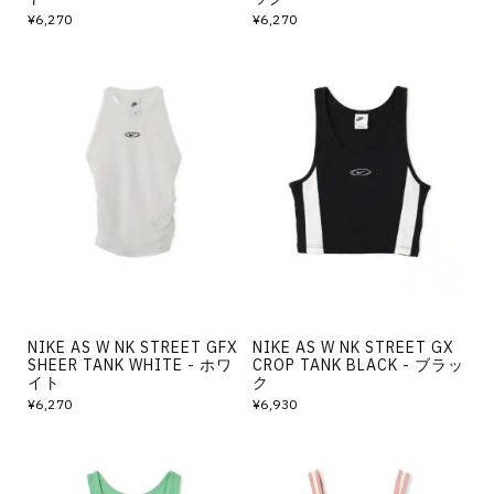
¥6,270
¥6,270
NIKE AS W NK STREET GFX
NIKE AS W NK STREET GX
SHEER TANK WHITE - ホワ
CROP TANK BLACK - ブラッ
イト
ク
¥6,270
¥6,930