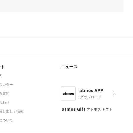
ート
ニュース
内
スレター
atmos APP
る質問
ダウンロード
合わせ
atmos Gift
アトモス ギフト
し出し / 掲載
sについて