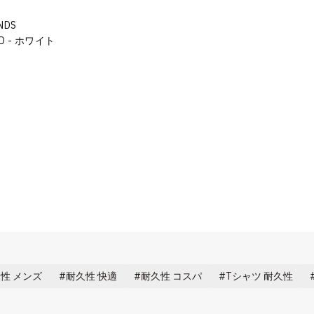
NDS
LD - ホワイト
性 メンズ
耐久性 快適
耐久性 コスパ
Tシャツ 耐久性