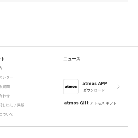
ート
ニュース
内
スレター
atmos APP
る質問
ダウンロード
合わせ
atmos Gift
アトモス ギフト
し出し / 掲載
sについて