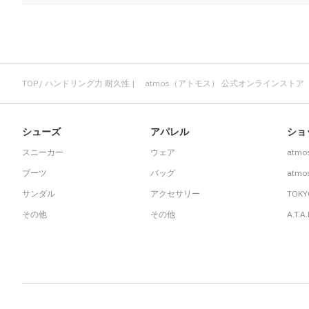
TOP
ハンドリング力 耐久性 | atmos（アトモス） 公式オンラインストア
シューズ
アパレル
ショ
スニーカー
ウェア
atmo
ブーツ
バッグ
atmos
サンダル
アクセサリー
TOKY
その他
その他
A.T.A