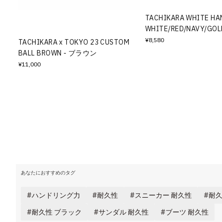
その他
TACHIKARA WHITE HA
WHITE/RED/NAVY/GO
すべてのウェア
¥8,580
TACHIKARA x TOKYO 23 CUSTOM
BALL BROWN - ブラウン
¥11,000
あなたにおすすめのタグ
ハンドリング力
耐久性
スニーカー 耐久性
耐久
耐久性 ブラック
サンダル 耐久性
ブーツ 耐久性