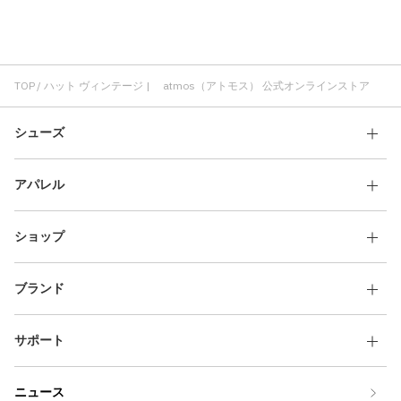
atmos pink ヴィンテージ
メンズ ヴィンテージ
スウェットシャツ ヴィンテージ
ハット コスパ
ジャケット ヴィンテージ
ハット メンズ
コットン素材 ヴィンテージ
ハット レディース
THE NORTH FACE ハット
ブラック ハット
TOP
ハット ヴィンテージ | atmos（アトモス） 公式オンラインストア
ハット 刺繍
ハット 軽い
ハット アウトドア
ハット 通気性
シューズ
アパレル
ショップ
ブランド
サポート
ニュース