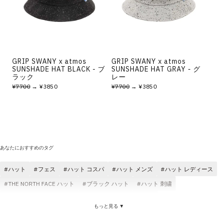
その他
すべてのウェア
GRIP SWANY x atmos
GRIP SWANY x atmos
SUNSHADE HAT BLACK - ブ
SUNSHADE HAT GRAY - グ
ラック
レー
¥7700
→ ¥3850
¥7700
→ ¥3850
あなたにおすすめのタグ
ハット
フェス
ハット コスパ
ハット メンズ
ハット レディース
THE NORTH FACE ハット
ブラック ハット
ハット 刺繍
フェス レディース
ハット 軽い
サンダル フェス
もっと見る ▼
フェス atmos pink
フェス コスパ
ハット アウトドア