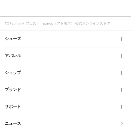
ハット 通気性
ハット コラボ
ハット ロゴ
Tシャツ フェス
フェス ホワイト
フェス ショートスリーブ(半袖)
バッグ フェス
ショルダーバッグ フェス
TOP
ハット フェス | atmos（アトモス） 公式オンラインストア
シューズ
アパレル
ショップ
ブランド
サポート
ニュース