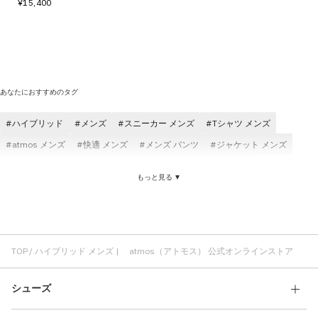
¥15,400
あなたにおすすめのタグ
ハイブリッド
メンズ
スニーカー メンズ
Tシャツ メンズ
atmos メンズ
快適 メンズ
メンズ パンツ
ジャケット メンズ
メンズ コスパ
スウェット メンズ
ロングパンツ メンズ
もっと見る ▼
メンズ ブラック
耐久性 メンズ
ハイブリッド スニーカー
ハイブリッド サンダル
フットウェア ハイブリッド
ハイブリッド 靴
ハイブリッド 機能
キャップ ハイブリッド
ハイブリッド KEEN
ランニングシューズ ハイブリッド
TOP
ハイブリッド メンズ | atmos（アトモス） 公式オンラインストア
シューズ