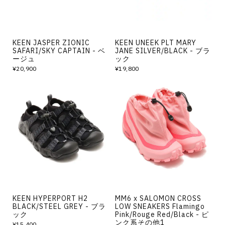
KEEN JASPER ZIONIC
KEEN UNEEK PLT MARY
SAFARI/SKY CAPTAIN - ベ
JANE SILVER/BLACK - ブラ
ージュ
ック
¥20,900
¥19,800
KEEN HYPERPORT H2
MM6 x SALOMON CROSS
BLACK/STEEL GREY - ブラ
LOW SNEAKERS Flamingo
ック
Pink/Rouge Red/Black - ピ
ンク系その他1
¥15,400