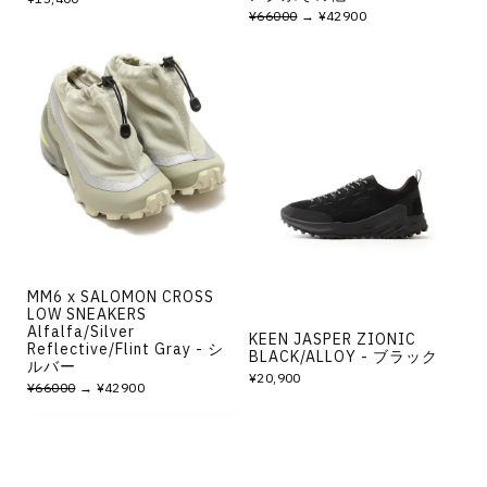
¥66000
→ ¥42900
MM6 x SALOMON CROSS
LOW SNEAKERS
Alfalfa/Silver
KEEN JASPER ZIONIC
Reflective/Flint Gray - シ
BLACK/ALLOY - ブラック
ルバー
¥20,900
¥66000
→ ¥42900