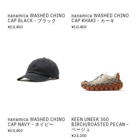
nanamica WASHED CHINO
nanamica WASHED CHINO
CAP BLACK - ブラック
CAP KHAKI - カーキ
¥10,450
¥10,450
nanamica WASHED CHINO
KEEN UNEEK 360
CAP NAVY - ネイビー
BIRCH/ROASTED PECAN -
ベージュ
¥10,450
¥24,200