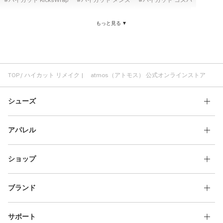
靴ひも ハイカット
スニーカー リメイク
耐久性 ハイカット
もっと見る ▼
ハイカット ローカット
ハイカット 透明
ハイカット ヴィンテージ感
ハイカット チップ付き
ハイカット ヴィンテージ
快適 リメイク
TOP
ハイカット リメイク | atmos（アトモス） 公式オンラインストア
シューズ
アパレル
ショップ
ブランド
サポート