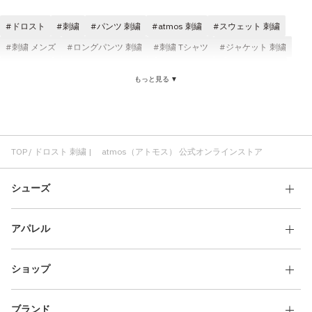
その他
ドロスト
刺繍
パンツ 刺繍
atmos 刺繍
スウェット 刺繍
すべてのウェア
刺繍 メンズ
ロングパンツ 刺繍
刺繍 Tシャツ
ジャケット 刺繍
快適 刺繍
スウェットシャツ 刺繍
キャップ 刺繍
コスパ 刺繍
もっと見る ▼
タンクトップ ドロスト
インナー ドロスト
2WAY ドロスト
TOP
ドロスト 刺繍 | atmos（アトモス） 公式オンラインストア
シューズ
アパレル
ショップ
ブランド