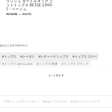
ラッシュ タートルネック ニ
ットトップス BEIGE 23HO-
I - ベージュ
¥13200
→ ¥6600
あなたにおすすめのタグ
トップス
レーヨン
レディース トップス
トップス コスパ
トップス atmos pink
トップス 快適
トップス ブラック
メンズ トップス
トップス ショートスリーブ(半袖)
atmos トップス
もっと見る ▼
トップス NIKE
トップス ロングスリーブ(長袖)
フィット感 トップス
ANNA SUI NYC レーヨン
レーヨン レディース
スカート レーヨン
パンツ レーヨン
シワ感 レーヨン
Tシャツ レーヨン
ジャケット レーヨン
かっこいい レーヨン
レーヨン グレー
TOP
トップス レーヨン | atmos（アトモス） 公式オンラインストア