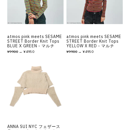
その他
すべてのウェア
atmos pink meets SESAME
atmos pink meets SESAME
STREET Border Knit Tops
STREET Border Knit Tops
BLUE X GREEN - マルチ
YELLOW X RED - マルチ
¥9900
→ ¥4950
¥9900
→ ¥4950
ANNA SUI NYC フェザース