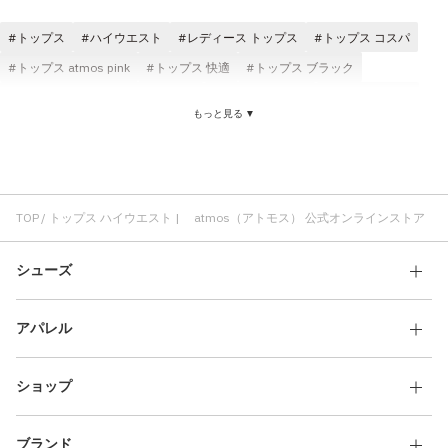
その他
トップス
ハイウエスト
レディース トップス
トップス コスパ
すべてのウェア
トップス atmos pink
トップス 快適
トップス ブラック
トップス ショートスリーブ(半袖)
メンズ トップス
トップス NIKE
もっと見る ▼
atmos トップス
トップス ロングスリーブ(長袖)
フィット感 トップス
ハイウエスト パンツ
ハーフパンツ ハイウエスト
ショーツ ハイウエスト
TOP
トップス ハイウエスト | atmos（アトモス） 公式オンラインストア
シューズ
アパレル
ショップ
ブランド