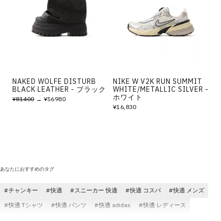
その他
すべてのウェア
NAKED WOLFE DISTURB
NIKE W V2K RUN SUMMIT
BLACK LEATHER - ブラック
WHITE/METALLIC SILVER -
ホワイト
¥81400
→ ¥56980
¥16,830
あなたにおすすめのタグ
チャンキー
快適
スニーカー 快適
快適 コスパ
快適 メンズ
快適 Tシャツ
快適 パンツ
快適 adidas
快適 レディース
快適 クラシック
快適 ブラック
快適 ロゴ
サンダル 快適