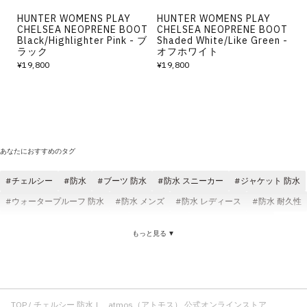
HUNTER WOMENS PLAY
HUNTER WOMENS PLAY
CHELSEA NEOPRENE BOOT
CHELSEA NEOPRENE BOOT
Black/Highlighter Pink - ブ
Shaded White/Like Green -
ラック
オフホワイト
¥19,800
¥19,800
あなたにおすすめのタグ
チェルシー
防水
ブーツ 防水
防水 スニーカー
ジャケット 防水
ウォータープルーフ 防水
防水 メンズ
防水 レディース
防水 耐久性
防水 ブラック
パンツ 防水
防水 透湿性
ロングパンツ 防水
もっと見る ▼
ブーツ チェルシー
チェルシー レディース
TOP
チェルシー 防水 | atmos（アトモス） 公式オンラインストア