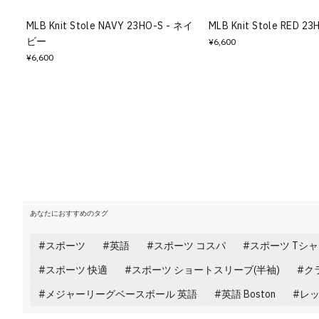
その他
MLB Knit Stole NAVY 23HO-S - ネイ
MLB Knit Stole RED 2
ビー
¥6,600
すべてのウェア
¥6,600
あなたにおすすめのタグ
スポーツ
英語
スポーツ コスパ
スポーツ Tシ
スポーツ 快適
スポーツ ショートスリーブ(半袖)
ク
メジャーリーグベースボール 英語
英語 Boston
レッ