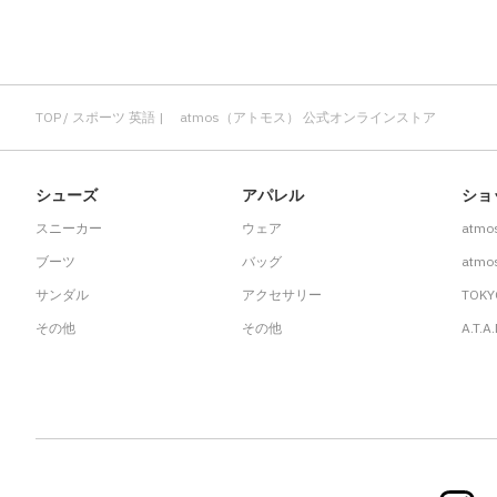
TOP
スポーツ 英語 | atmos（アトモス） 公式オンラインストア
シューズ
アパレル
ショ
スニーカー
ウェア
atmo
ブーツ
バッグ
atmos
サンダル
アクセサリー
TOKY
その他
その他
A.T.A