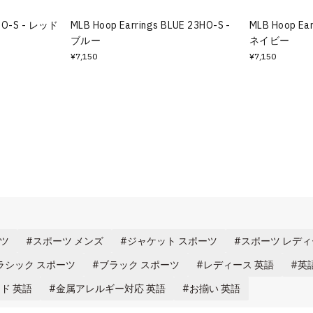
3HO-S - レッド
MLB Hoop Earrings BLUE 23HO-S -
MLB Hoop Ear
ブルー
ネイビー
¥7,150
¥7,150
ャツ
スポーツ メンズ
ジャケット スポーツ
スポーツ レデ
ラシック スポーツ
ブラック スポーツ
レディース 英語
英
ド 英語
金属アレルギー対応 英語
お揃い 英語