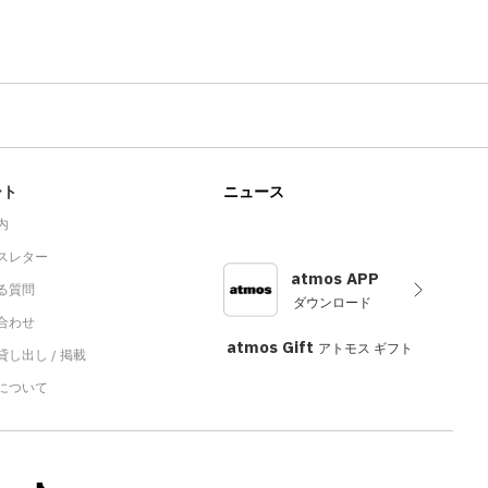
ート
ニュース
内
スレター
atmos APP
る質問
ダウンロード
合わせ
atmos Gift
アトモス ギフト
し出し / 掲載
sについて